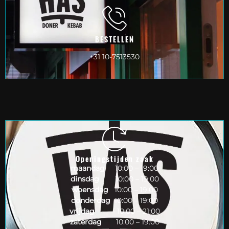
BESTELLEN
+31 10-7513530
Openingstijden zaak
maandag
10:00 – 19:00
dinsdag
10:00 – 19:00
woensdag
10:00 – 19:00
donderdag
10:00 – 19:00
vrijdag
10:00 – 21:00
zaterdag
10:00 – 19:00